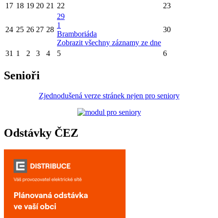
17
18
19
20
21
22
23
29
1
24
25
26
27
28
30
Bramboriáda
Zobrazit všechny záznamy ze dne
31
1
2
3
4
5
6
Senioři
Zjednodušená verze stránek nejen pro seniory
Odstávky ČEZ