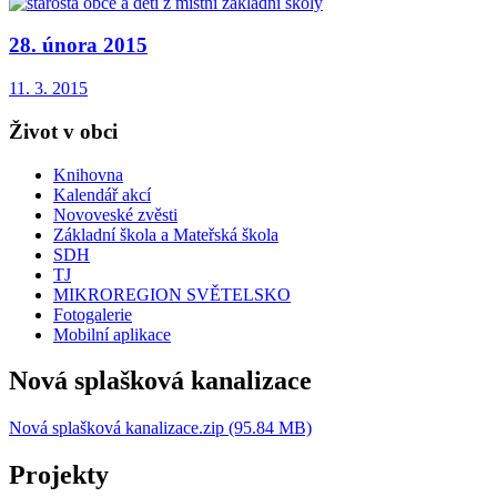
28. února 2015
11. 3. 2015
Život v obci
Knihovna
Kalendář akcí
Novoveské zvěsti
Základní škola a Mateřská škola
SDH
TJ
MIKROREGION SVĚTELSKO
Fotogalerie
Mobilní aplikace
Nová splašková kanalizace
Nová splašková kanalizace.zip (95.84 MB)
Projekty