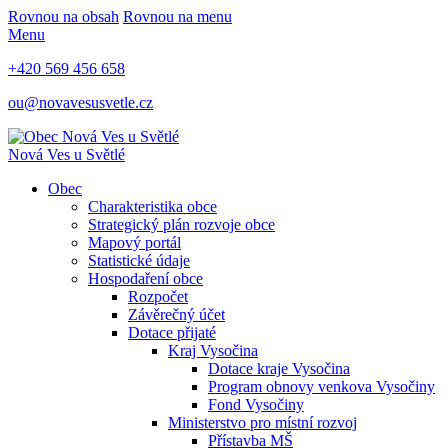
Rovnou na obsah
Rovnou na menu
Menu
+420 569 456 658
ou@novavesusvetle.cz
Nová Ves u Světlé
Obec
Charakteristika obce
Strategický plán rozvoje obce
Mapový portál
Statistické údaje
Hospodaření obce
Rozpočet
Závěrečný účet
Dotace přijaté
Kraj Vysočina
Dotace kraje Vysočina
Program obnovy venkova Vysočiny
Fond Vysočiny
Ministerstvo pro místní rozvoj
Přístavba MŠ