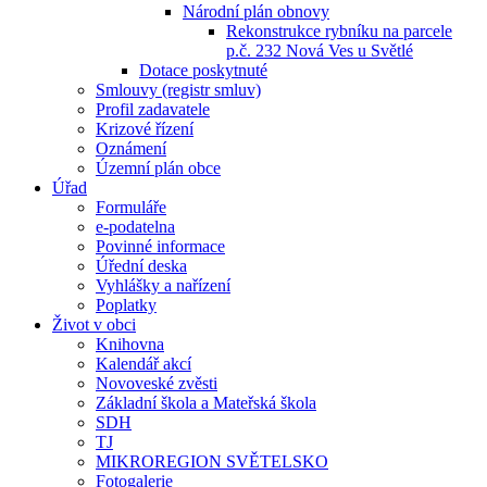
Národní plán obnovy
Rekonstrukce rybníku na parcele
p.č. 232 Nová Ves u Světlé
Dotace poskytnuté
Smlouvy (registr smluv)
Profil zadavatele
Krizové řízení
Oznámení
Územní plán obce
Úřad
Formuláře
e-podatelna
Povinné informace
Úřední deska
Vyhlášky a nařízení
Poplatky
Život v obci
Knihovna
Kalendář akcí
Novoveské zvěsti
Základní škola a Mateřská škola
SDH
TJ
MIKROREGION SVĚTELSKO
Fotogalerie