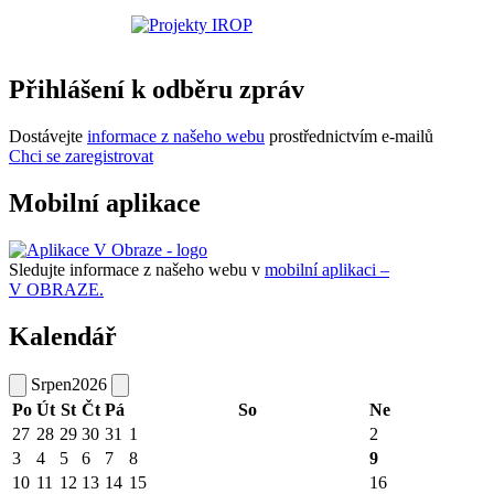
Přihlášení k odběru zpráv
Dostávejte
informace z našeho webu
prostřednictvím e-mailů
Chci se zaregistrovat
Mobilní aplikace
Sledujte informace z našeho webu v
mobilní aplikaci –
V OBRAZE.
Kalendář
Srpen
2026
Po
Út
St
Čt
Pá
So
Ne
27
28
29
30
31
1
2
3
4
5
6
7
8
9
10
11
12
13
14
15
16