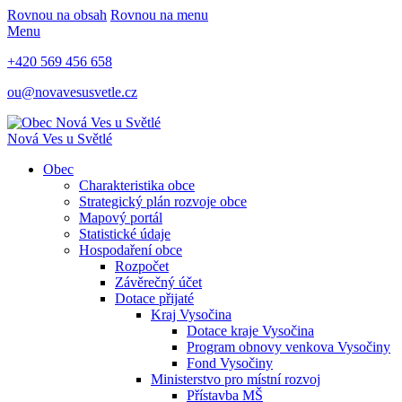
Rovnou na obsah
Rovnou na menu
Menu
+420 569 456 658
ou@novavesusvetle.cz
Nová Ves u Světlé
Obec
Charakteristika obce
Strategický plán rozvoje obce
Mapový portál
Statistické údaje
Hospodaření obce
Rozpočet
Závěrečný účet
Dotace přijaté
Kraj Vysočina
Dotace kraje Vysočina
Program obnovy venkova Vysočiny
Fond Vysočiny
Ministerstvo pro místní rozvoj
Přístavba MŠ