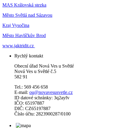
MAS Královská stezka
Město Světlá nad Sázavou
Kraj Vysočina
Město Havlíčkův Brod
www.jaktridit.cz
Rychlý kontakt
Obecní úřad Nová Ves u Světlé
Nová Ves u Světlé č.5
582 91
Tel.: 569 456 658
E-mail:
ou@novavesusvetle.cz
ID datové schránky: 3q2ayfv
IČO: 65197887
DIČ: CZ65197887
Číslo účtu: 2823900287/0100