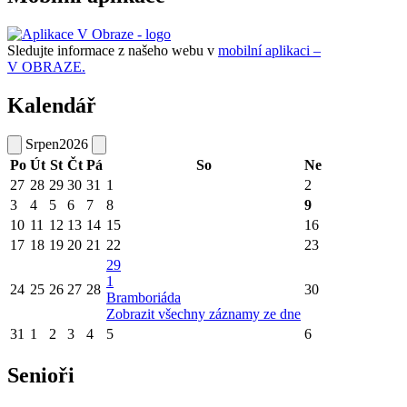
Sledujte informace z našeho webu v
mobilní aplikaci –
V OBRAZE.
Kalendář
Srpen
2026
Po
Út
St
Čt
Pá
So
Ne
27
28
29
30
31
1
2
3
4
5
6
7
8
9
10
11
12
13
14
15
16
17
18
19
20
21
22
23
29
1
24
25
26
27
28
30
Bramboriáda
Zobrazit všechny záznamy ze dne
31
1
2
3
4
5
6
Senioři