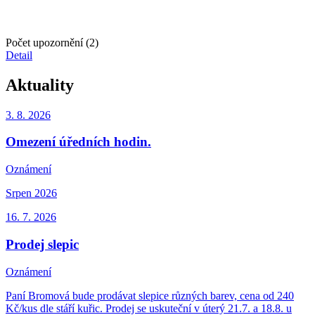
Počet upozornění (2)
Detail
Aktuality
3. 8.
2026
Omezení úředních hodin.
Oznámení
Srpen 2026
16. 7.
2026
Prodej slepic
Oznámení
Paní Bromová bude prodávat slepice různých barev, cena od 240
Kč/kus dle stáří kuřic. Prodej se uskuteční v úterý 21.7. a 18.8. u