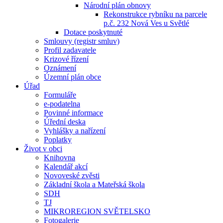
Národní plán obnovy
Rekonstrukce rybníku na parcele
p.č. 232 Nová Ves u Světlé
Dotace poskytnuté
Smlouvy (registr smluv)
Profil zadavatele
Krizové řízení
Oznámení
Územní plán obce
Úřad
Formuláře
e-podatelna
Povinné informace
Úřední deska
Vyhlášky a nařízení
Poplatky
Život v obci
Knihovna
Kalendář akcí
Novoveské zvěsti
Základní škola a Mateřská škola
SDH
TJ
MIKROREGION SVĚTELSKO
Fotogalerie