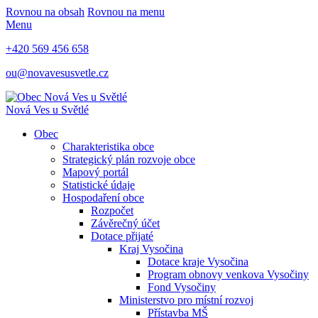
Rovnou na obsah
Rovnou na menu
Menu
+420 569 456 658
ou@novavesusvetle.cz
Nová Ves u Světlé
Obec
Charakteristika obce
Strategický plán rozvoje obce
Mapový portál
Statistické údaje
Hospodaření obce
Rozpočet
Závěrečný účet
Dotace přijaté
Kraj Vysočina
Dotace kraje Vysočina
Program obnovy venkova Vysočiny
Fond Vysočiny
Ministerstvo pro místní rozvoj
Přístavba MŠ