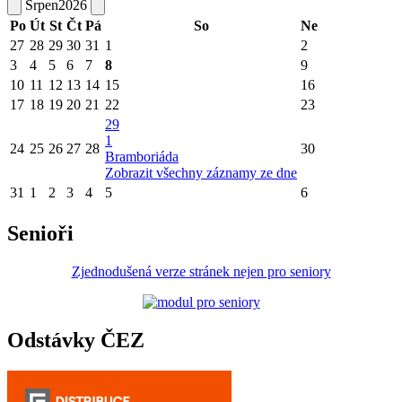
Srpen
2026
Po
Út
St
Čt
Pá
So
Ne
27
28
29
30
31
1
2
3
4
5
6
7
8
9
10
11
12
13
14
15
16
17
18
19
20
21
22
23
29
1
24
25
26
27
28
30
Bramboriáda
Zobrazit všechny záznamy ze dne
31
1
2
3
4
5
6
Senioři
Zjednodušená verze stránek nejen pro seniory
Odstávky ČEZ