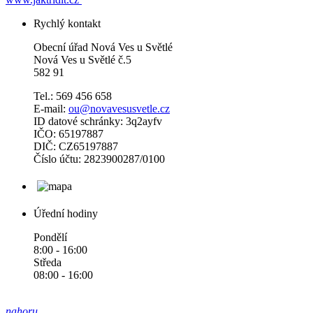
Rychlý kontakt
Obecní úřad Nová Ves u Světlé
Nová Ves u Světlé č.5
582 91
Tel.: 569 456 658
E-mail:
ou@novavesusvetle.cz
ID datové schránky: 3q2ayfv
IČO: 65197887
DIČ: CZ65197887
Číslo účtu: 2823900287/0100
Úřední hodiny
Pondělí
8:00 - 16:00
Středa
08:00 - 16:00
nahoru