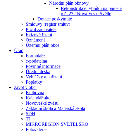
Národní plán obnovy
Rekonstrukce rybníku na parcele
p.č. 232 Nová Ves u Světlé
Dotace poskytnuté
Smlouvy (registr smluv)
Profil zadavatele
Krizové řízení
Oznámení
Územní plán obce
Úřad
Formuláře
e-podatelna
Povinné informace
Úřední deska
Vyhlášky a nařízení
Poplatky
Život v obci
Knihovna
Kalendář akcí
Novoveské zvěsti
Základní škola a Mateřská škola
SDH
TJ
MIKROREGION SVĚTELSKO
Fotogalerie