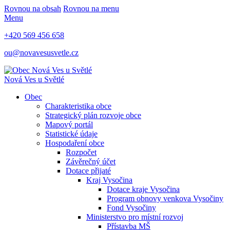
Rovnou na obsah
Rovnou na menu
Menu
+420 569 456 658
ou@novavesusvetle.cz
Nová Ves u Světlé
Obec
Charakteristika obce
Strategický plán rozvoje obce
Mapový portál
Statistické údaje
Hospodaření obce
Rozpočet
Závěrečný účet
Dotace přijaté
Kraj Vysočina
Dotace kraje Vysočina
Program obnovy venkova Vysočiny
Fond Vysočiny
Ministerstvo pro místní rozvoj
Přístavba MŠ