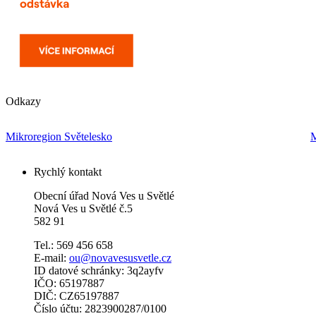
Odkazy
Mikroregion Světelesko
M
Rychlý kontakt
Obecní úřad Nová Ves u Světlé
Nová Ves u Světlé č.5
582 91
Tel.: 569 456 658
E-mail:
ou@novavesusvetle.cz
ID datové schránky: 3q2ayfv
IČO: 65197887
DIČ: CZ65197887
Číslo účtu: 2823900287/0100