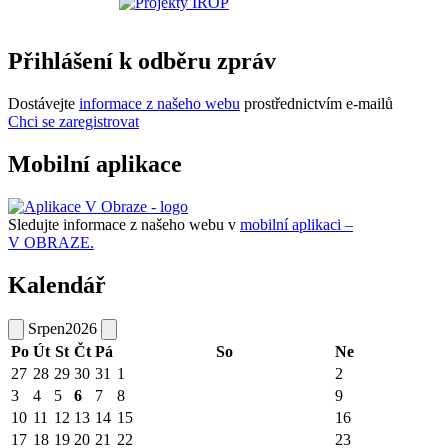
Přihlášení k odběru zpráv
Dostávejte
informace z našeho webu
prostřednictvím e-mailů
Chci se zaregistrovat
Mobilní aplikace
Sledujte informace z našeho webu v
mobilní aplikaci –
V OBRAZE.
Kalendář
Srpen
2026
Po
Út
St
Čt
Pá
So
Ne
27
28
29
30
31
1
2
3
4
5
6
7
8
9
10
11
12
13
14
15
16
17
18
19
20
21
22
23