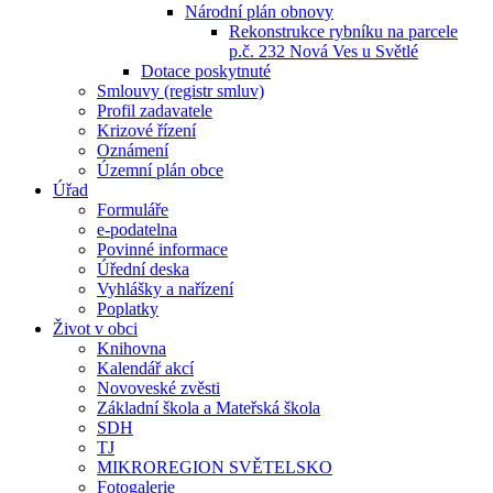
Národní plán obnovy
Rekonstrukce rybníku na parcele
p.č. 232 Nová Ves u Světlé
Dotace poskytnuté
Smlouvy (registr smluv)
Profil zadavatele
Krizové řízení
Oznámení
Územní plán obce
Úřad
Formuláře
e-podatelna
Povinné informace
Úřední deska
Vyhlášky a nařízení
Poplatky
Život v obci
Knihovna
Kalendář akcí
Novoveské zvěsti
Základní škola a Mateřská škola
SDH
TJ
MIKROREGION SVĚTELSKO
Fotogalerie