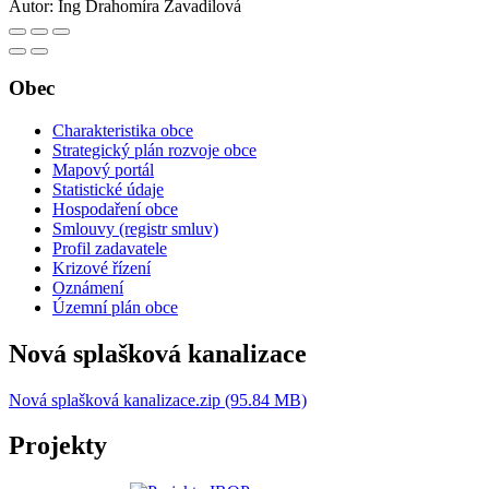
Autor:
Ing Drahomíra Zavadilová
Obec
Charakteristika obce
Strategický plán rozvoje obce
Mapový portál
Statistické údaje
Hospodaření obce
Smlouvy (registr smluv)
Profil zadavatele
Krizové řízení
Oznámení
Územní plán obce
Nová splašková kanalizace
Nová splašková kanalizace.zip (95.84 MB)
Projekty