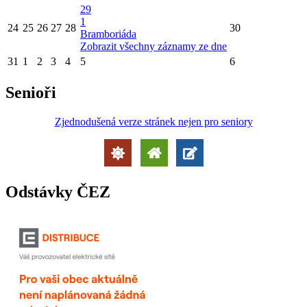
29
1
24
25
26
27
28
30
Bramboriáda
Zobrazit všechny záznamy ze dne
31
1
2
3
4
5
6
Senioři
Zjednodušená verze stránek nejen pro seniory
Odstávky ČEZ