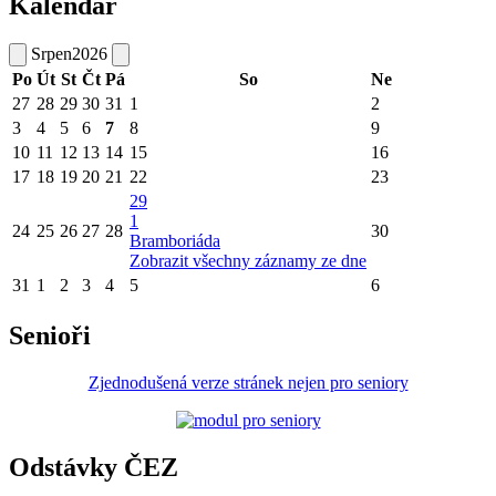
Kalendář
Srpen
2026
Po
Út
St
Čt
Pá
So
Ne
27
28
29
30
31
1
2
3
4
5
6
7
8
9
10
11
12
13
14
15
16
17
18
19
20
21
22
23
29
1
24
25
26
27
28
30
Bramboriáda
Zobrazit všechny záznamy ze dne
31
1
2
3
4
5
6
Senioři
Zjednodušená verze stránek nejen pro seniory
Odstávky ČEZ