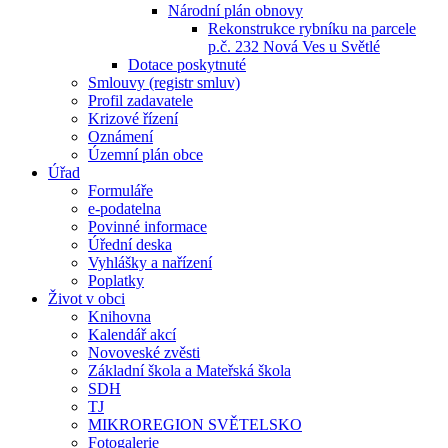
Národní plán obnovy
Rekonstrukce rybníku na parcele
p.č. 232 Nová Ves u Světlé
Dotace poskytnuté
Smlouvy (registr smluv)
Profil zadavatele
Krizové řízení
Oznámení
Územní plán obce
Úřad
Formuláře
e-podatelna
Povinné informace
Úřední deska
Vyhlášky a nařízení
Poplatky
Život v obci
Knihovna
Kalendář akcí
Novoveské zvěsti
Základní škola a Mateřská škola
SDH
TJ
MIKROREGION SVĚTELSKO
Fotogalerie