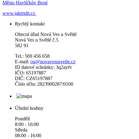
Město Havlíčkův Brod
www.jaktridit.cz
Rychlý kontakt
Obecní úřad Nová Ves u Světlé
Nová Ves u Světlé č.5
582 91
Tel.: 569 456 658
E-mail:
ou@novavesusvetle.cz
ID datové schránky: 3q2ayfv
IČO: 65197887
DIČ: CZ65197887
Číslo účtu: 2823900287/0100
Úřední hodiny
Pondělí
8:00 - 16:00
Středa
08:00 - 16:00