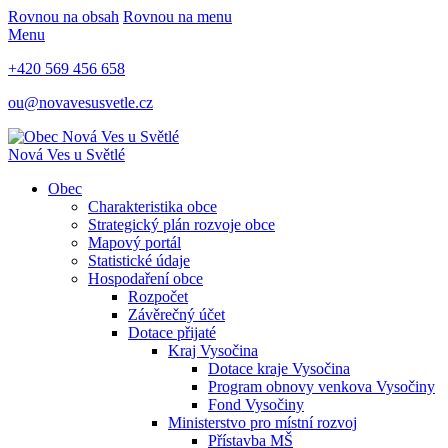
Rovnou na obsah
Rovnou na menu
Menu
+420 569 456 658
ou@novavesusvetle.cz
Nová Ves u Světlé
Obec
Charakteristika obce
Strategický plán rozvoje obce
Mapový portál
Statistické údaje
Hospodaření obce
Rozpočet
Závěrečný účet
Dotace přijaté
Kraj Vysočina
Dotace kraje Vysočina
Program obnovy venkova Vysočiny
Fond Vysočiny
Ministerstvo pro místní rozvoj
Přístavba MŠ