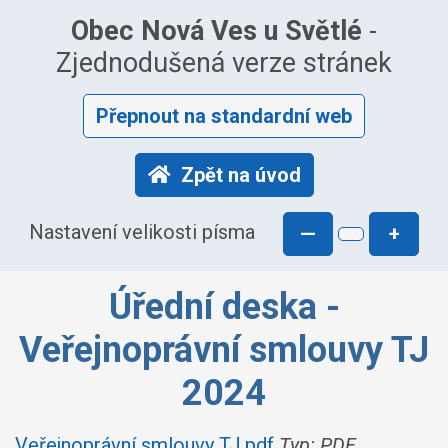
Obec Nová Ves u Světlé
-
Zjednodušená verze stránek
Přepnout na standardní web
Zpět na úvod
Nastavení velikosti písma
—
+
Úřední deska -
Veřejnoprávní smlouvy TJ
2024
Veřejnoprávní smlouvy TJ.pdf
Typ: PDF