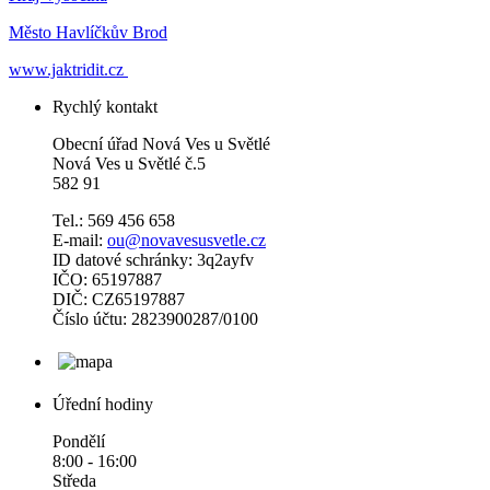
Město Havlíčkův Brod
www.jaktridit.cz
Rychlý kontakt
Obecní úřad Nová Ves u Světlé
Nová Ves u Světlé č.5
582 91
Tel.: 569 456 658
E-mail:
ou@novavesusvetle.cz
ID datové schránky: 3q2ayfv
IČO: 65197887
DIČ: CZ65197887
Číslo účtu: 2823900287/0100
Úřední hodiny
Pondělí
8:00 - 16:00
Středa