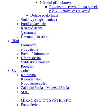
Národní plán obnovy
Rekonstrukce rybníku na parcele
p.č. 232 Nová Ves u Světlé
Dotace poskytnuté
Smlouvy (registr smluv)
Profil zadavatele
Krizové řízení
Oznámení
Územní plán obce
Úřad
Formuláře
e-podatelna
Povinné informace
Úřední deska
Vyhlášky a nařízení
Poplatky
Život v obci
Knihovna
Kalendář akcí
Novoveské zvěsti
Základní škola a Mateřská škola
SDH
TJ
MIKROREGION SVĚTELSKO
Fotogalerie