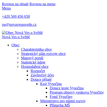
Rovnou na obsah
Rovnou na menu
Menu
+420 569 456 658
ou@novavesusvetle.cz
Nová Ves u Světlé
Obec
Charakteristika obce
Strategický plán rozvoje obce
Mapový portál
Statistické údaje
Hospodaření obce
Rozpočet
Závěrečný účet
Dotace přijaté
Kraj Vysočina
Dotace kraje Vysočina
Program obnovy venkova Vysočiny
Fond Vysočiny
Ministerstvo pro místní rozvoj
Přístavba MŠ