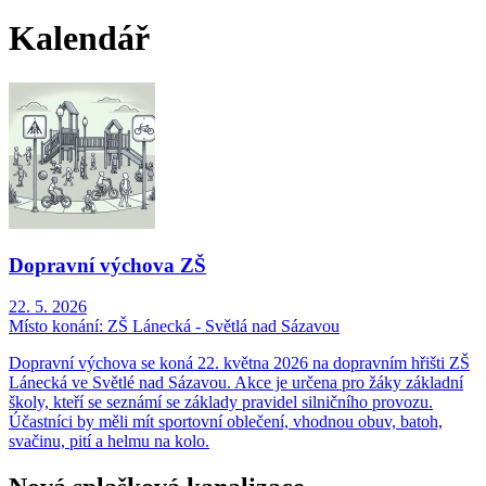
Kalendář
Dopravní výchova ZŠ
22. 5. 2026
Místo konání:
ZŠ Lánecká - Světlá nad Sázavou
Dopravní výchova se koná 22. května 2026 na dopravním hřišti ZŠ
Lánecká ve Světlé nad Sázavou. Akce je určena pro žáky základní
školy, kteří se seznámí se základy pravidel silničního provozu.
Účastníci by měli mít sportovní oblečení, vhodnou obuv, batoh,
svačinu, pití a helmu na kolo.