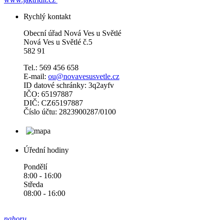
Rychlý kontakt
Obecní úřad Nová Ves u Světlé
Nová Ves u Světlé č.5
582 91
Tel.: 569 456 658
E-mail:
ou@novavesusvetle.cz
ID datové schránky: 3q2ayfv
IČO: 65197887
DIČ: CZ65197887
Číslo účtu: 2823900287/0100
Úřední hodiny
Pondělí
8:00 - 16:00
Středa
08:00 - 16:00
nahoru