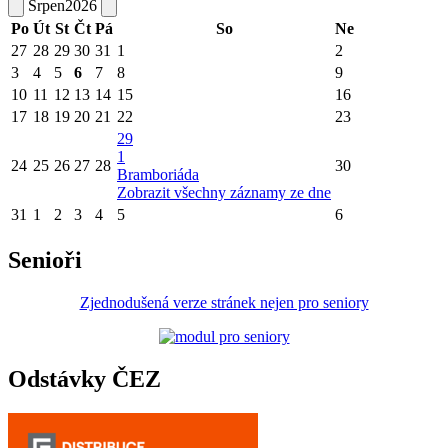
Srpen
2026
Po
Út
St
Čt
Pá
So
Ne
27
28
29
30
31
1
2
3
4
5
6
7
8
9
10
11
12
13
14
15
16
17
18
19
20
21
22
23
29
1
24
25
26
27
28
30
Bramboriáda
Zobrazit všechny záznamy ze dne
31
1
2
3
4
5
6
Senioři
Zjednodušená verze stránek nejen pro seniory
Odstávky ČEZ