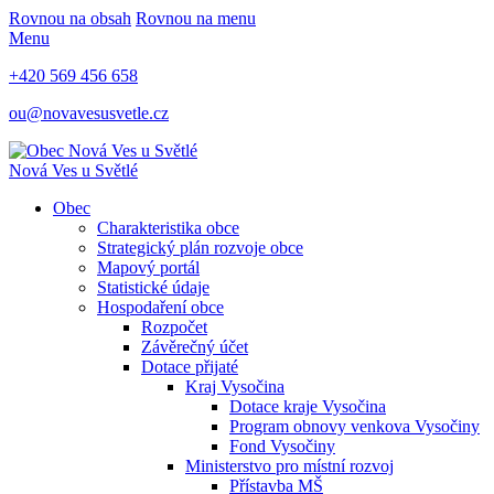
Rovnou na obsah
Rovnou na menu
Menu
+420 569 456 658
ou@novavesusvetle.cz
Nová Ves u Světlé
Obec
Charakteristika obce
Strategický plán rozvoje obce
Mapový portál
Statistické údaje
Hospodaření obce
Rozpočet
Závěrečný účet
Dotace přijaté
Kraj Vysočina
Dotace kraje Vysočina
Program obnovy venkova Vysočiny
Fond Vysočiny
Ministerstvo pro místní rozvoj
Přístavba MŠ