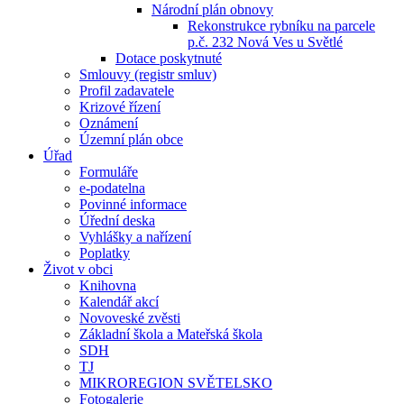
Národní plán obnovy
Rekonstrukce rybníku na parcele
p.č. 232 Nová Ves u Světlé
Dotace poskytnuté
Smlouvy (registr smluv)
Profil zadavatele
Krizové řízení
Oznámení
Územní plán obce
Úřad
Formuláře
e-podatelna
Povinné informace
Úřední deska
Vyhlášky a nařízení
Poplatky
Život v obci
Knihovna
Kalendář akcí
Novoveské zvěsti
Základní škola a Mateřská škola
SDH
TJ
MIKROREGION SVĚTELSKO
Fotogalerie